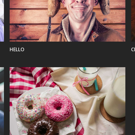
VIEW
HELLO
C
VIEW